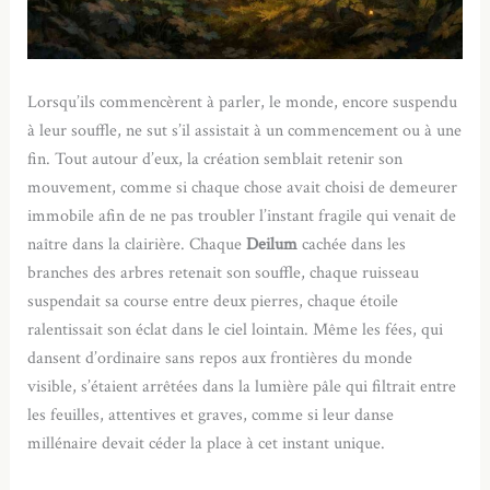
Lorsqu’ils commencèrent à parler, le monde, encore suspendu
à leur souffle, ne sut s’il assistait à un commencement ou à une
fin. Tout autour d’eux, la création semblait retenir son
mouvement, comme si chaque chose avait choisi de demeurer
immobile afin de ne pas troubler l’instant fragile qui venait de
naître dans la clairière. Chaque
Deilum
cachée dans les
branches des arbres retenait son souffle, chaque ruisseau
suspendait sa course entre deux pierres, chaque étoile
ralentissait son éclat dans le ciel lointain. Même les fées, qui
dansent d’ordinaire sans repos aux frontières du monde
visible, s’étaient arrêtées dans la lumière pâle qui filtrait entre
les feuilles, attentives et graves, comme si leur danse
millénaire devait céder la place à cet instant unique.