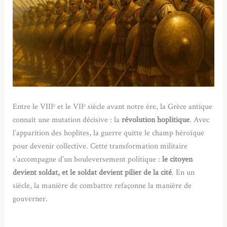
Entre le VIIIᵉ et le VIIᵉ siècle avant notre ère, la Grèce antique
connaît une mutation décisive : la
révolution hoplitique
. Avec
l’apparition des hoplites, la guerre quitte le champ héroïque
pour devenir collective. Cette transformation militaire
s’accompagne d’un bouleversement politique :
le citoyen
devient soldat, et le soldat devient pilier de la cité
. En un
siècle, la manière de combattre refaçonne la manière de
gouverner.