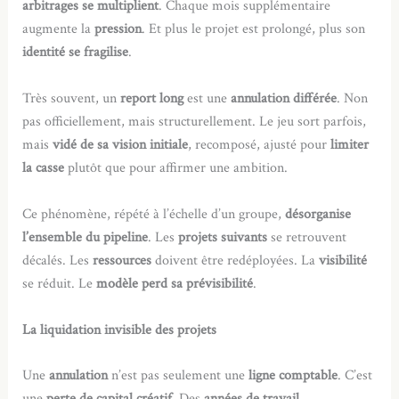
arbitrages se multiplient
. Chaque mois supplémentaire
augmente la
pression
. Et plus le projet est prolongé, plus son
identité se fragilise
.
Très souvent, un
report long
est une
annulation différée
. Non
pas officiellement, mais structurellement. Le jeu sort parfois,
mais
vidé de sa vision initiale
, recomposé, ajusté pour
limiter
la casse
plutôt que pour affirmer une ambition.
Ce phénomène, répété à l’échelle d’un groupe,
désorganise
l’ensemble du pipeline
. Les
projets suivants
se retrouvent
décalés. Les
ressources
doivent être redéployées. La
visibilité
se réduit. Le
modèle perd sa prévisibilité
.
La liquidation invisible des projets
Une
annulation
n’est pas seulement une
ligne comptable
. C’est
une
perte de capital créatif
. Des
années de travail