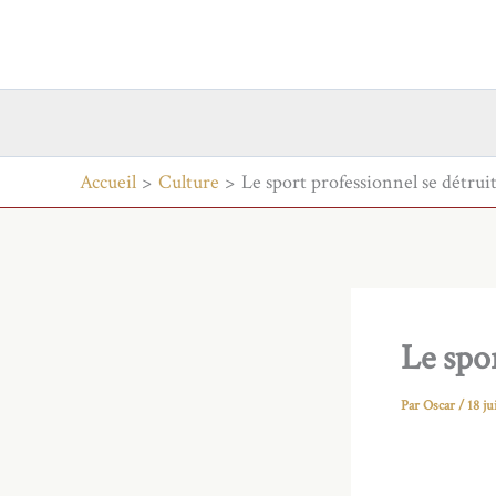
Aller
au
contenu
Accueil
Culture
Le sport professionnel se détrui
Le spor
Par
Oscar
/
18 j