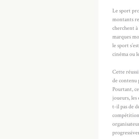
Le sport pro
montants rec
cherchent à 
marques mond
le sport s’e
cinéma ou l
Cette réuss
de contenu 
Pourtant, ce
joueurs, les
t-il pas de 
compétitions
organisateur
progressive