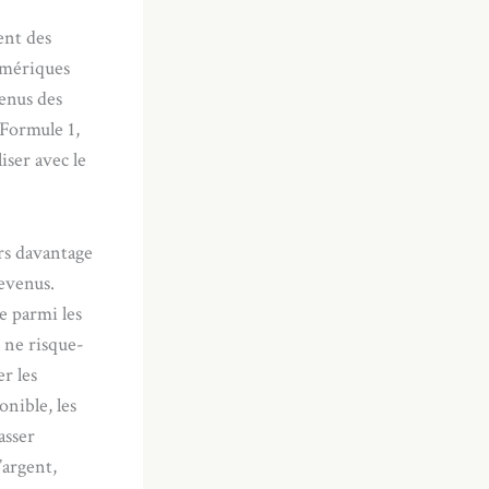
ent des
numériques
venus des
 Formule 1,
iser avec le
rs davantage
evenus.
e parmi les
 ne risque-
r les
onible, les
asser
’argent,