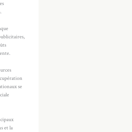
es
.
aque
blicitaires,
ûts
ente.
ources
écupération
ationaux se
ciale
ncipaux
 et la