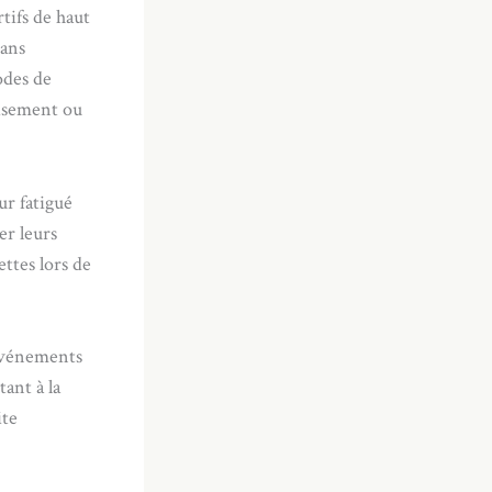
tifs de haut
sans
odes de
uisement ou
ur fatigué
er leurs
ttes lors de
 événements
ant à la
ite