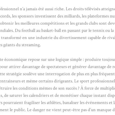
fessionnel n’a jamais été aussi riche. Les droits télévisés atteign
ords, les sponsors investissent des milliards, les plateformes 
obtenir les meilleures compétitions et les grands clubs sont de
iales. Du football au basket-ball en passant par le tennis ou la
st transformé en une industrie du divertissement capable de rival
es géants du streaming.
ite économique repose sur une logique simple : produire toujou
pour attirer davantage de spectateurs et générer davantage de r
tte stratégie soulève une interrogation de plus en plus fréquent
 entraîneurs et même certains dirigeants. Le sport professionnel
détruire les conditions mêmes de son succès ? À force de multiplie
, de saturer les calendriers et de monétiser chaque instant disp
s pourraient fragiliser les athlètes, banaliser les événements et l
ment le public. Le danger ne vient peut-être pas d’un manque d