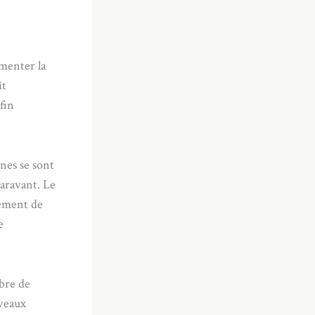
gmenter la
ît
fin
nes se sont
paravant. Le
nement de
e
bre de
veaux