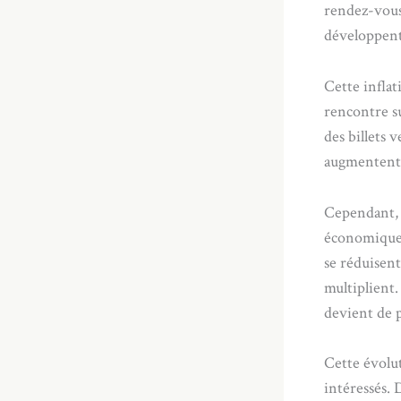
rendez-vous
développent
Cette infla
rencontre su
des billets
augmentent 
Cependant, c
économiques 
se réduisent
multiplient.
devient de p
Cette évolut
intéressés.