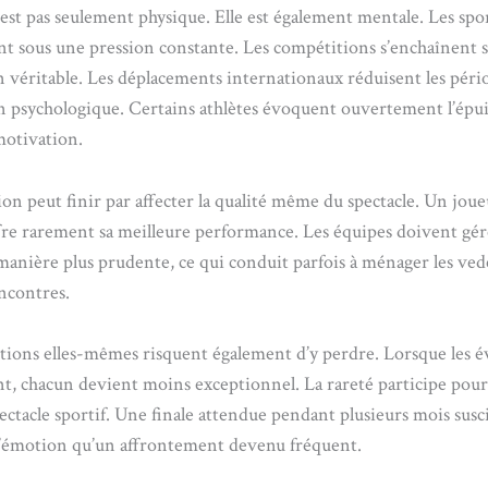
’est pas seulement physique. Elle est également mentale. Les spor
nt sous une pression constante. Les compétitions s’enchaînent 
n véritable. Les déplacements internationaux réduisent les péri
n psychologique. Certains athlètes évoquent ouvertement l’ép
motivation.
ion peut finir par affecter la qualité même du spectacle. Un joue
fre rarement sa meilleure performance. Les équipes doivent gér
 manière plus prudente, ce qui conduit parfois à ménager les vede
ncontres.
tions elles-mêmes risquent également d’y perdre. Lorsque les
nt, chacun devient moins exceptionnel. La rareté participe pourt
ectacle sportif. Une finale attendue pendant plusieurs mois susc
’émotion qu’un affrontement devenu fréquent.