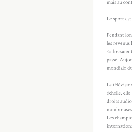
mais au cont
Le sport es
Pendant long
les revenus 
s’adressaien
passé. Aujou
mondiale du
La télévisio
échelle, ell
droits audio
nombreuses d
Les champio
internationa