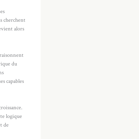
Les
ls cherchent
vient alors
 raisonnent
rique du
ns
es capables
roissance.
te logique
t de