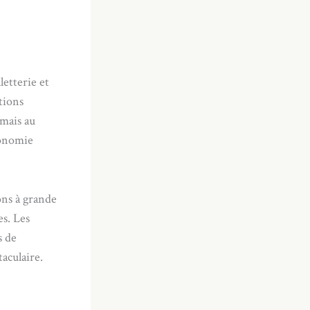
letterie et
tions
rmais au
conomie
ons à grande
es. Les
s de
aculaire.